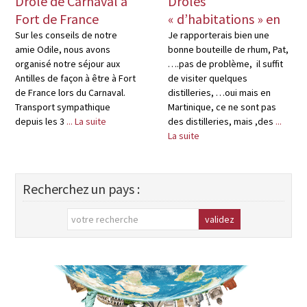
Drôle de Carnaval à
Drôles
Fort de France
« d’habitations » en
Martinique
Sur les conseils de notre
Je rapporterais bien une
amie Odile, nous avons
bonne bouteille de rhum, Pat,
organisé notre séjour aux
….pas de problème, il suffit
Antilles de façon à être à Fort
de visiter quelques
de France lors du Carnaval.
distilleries, …oui mais en
Transport sympathique
Martinique, ce ne sont pas
depuis les 3
... La suite
des distilleries, mais ,des
...
La suite
Recherchez un pays :