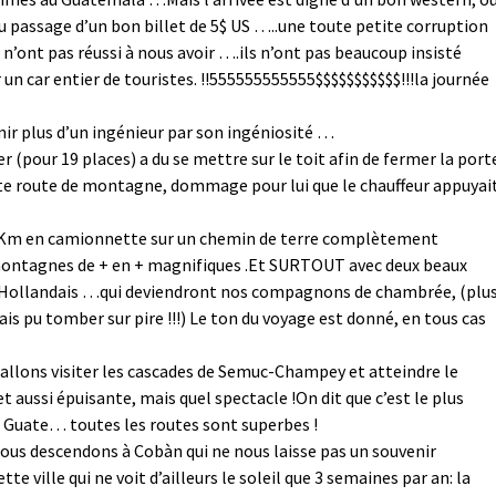
au passage d’un bon billet de 5$ US …..une toute petite corruption
 n’ont pas réussi à nous avoir ….ils n’ont pas beaucoup insisté
er un car entier de touristes. !!555555555555$$$$$$$$$$$!!!la journée
mir plus d’un ingénieur par son ingéniosité …
r (pour 19 places) a du se mettre sur le toit afin de fermer la port
ette route de montagne, dommage pour lui que le chauffeur appuyai
20 Km en camionnette sur un chemin de terre complètement
montagnes de + en + magnifiques .Et SURTOUT avec deux beaux
 Hollandais …qui deviendront nos compagnons de chambrée, (plu
rais pu tomber sur pire !!!) Le ton du voyage est donné, en tous cas
 allons visiter les cascades de Semuc-Champey et atteindre le
t aussi épuisante, mais quel spectacle !On dit que c’est le plus
u Guate… toutes les routes sont superbes !
nous descendons à Cobàn qui ne nous laisse pas un souvenir
te ville qui ne voit d’ailleurs le soleil que 3 semaines par an: la