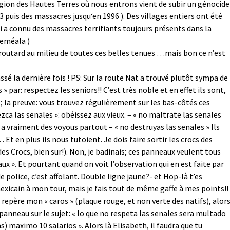
région des Hautes Terres où nous entrons vient de subir un génocide
3 puis des massacres jusqu‘en 1996 ). Des villages entiers ont été
i a connu des massacres terrifiants toujours présents dans la
eméala )
routard au milieu de toutes ces belles tenues …mais bon ce n’est
ssé la dernière fois ! PS: Sur la route Nat a trouvé plutôt sympa de
» par: respectez les seniors!! C’est très noble et en effet ils sont,
s; la preuve: vous trouvez régulièrement sur les bas-côtés ces
 las senales »: obéissez aux vieux. – « no maltrate las senales
y a vraiment des voyous partout – « no destruyas las senales » Ils
t en plus ils nous tutoient. Je dois faire sortir les crocs des
des Crocs, bien sur!). Non, je badinais; ces panneaux veulent tous
x ». Et pourtant quand on voit l’observation qui en est faite par
de police, c’est affolant. Double ligne jaune?- et Hop-là t’es
mexicain à mon tour, mais je fais tout de même gaffe à mes points!!
s repère mon « caros » (plaque rouge, et non verte des natifs), alor
er panneau sur le sujet: « lo que no respeta las senales sera multado
 maximo 10 salarios ». Alors là Elisabeth, il faudra que tu