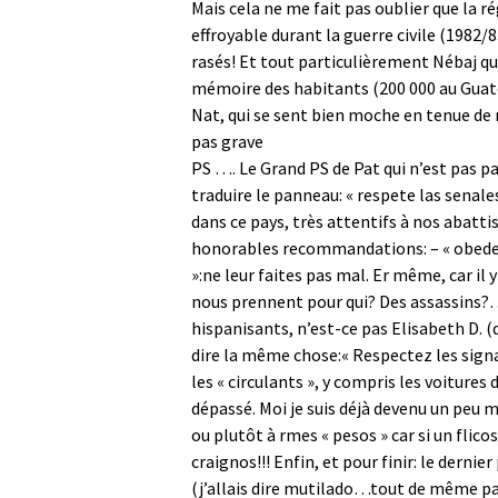
Mais cela ne me fait pas oublier que la 
effroyable durant la guerre civile (1982/8
rasés! Et tout particulièrement Nébaj qu
mémoire des habitants (200 000 au Guat
Nat, qui se sent bien moche en tenue de 
pas grave
PS …. Le Grand PS de Pat qui n’est pas pa
traduire le panneau: « respete las senales 
dans ce pays, très attentifs à nos abatti
honorables recommandations: – « obedezca
»:ne leur faites pas mal. Er même, car il 
nous prennent pour qui? Des assassins?… E
hispanisants, n’est-ce pas Elisabeth D. (
dire la même chose:« Respectez les signau
les « circulants », y compris les voitures 
dépassé. Moi je suis déjà devenu un peu 
ou plutôt à rmes « pesos » car si un flico
craignos!!! Enfin, et pour finir: le derni
(j’allais dire mutilado…tout de même pas)