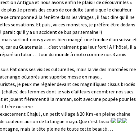
direction Antigua et nous avons enfin le plaisir de découvrir les «
 de plus Je prends des cours de conduite tandis que le chauffeur:
e se cramponne à la fenêtre dans les virages , il faut dire qu’il ne
quelles sensations. Et puis, vu ces monstres, je préfère être dedans
(il parait qu’il y a un accident de bus par semaine !)
e , mais surtout nous y avons bien mangé: une fondue d’un suisse et
e, car au Guatemala …c’est vraiment pas leur fort ! A l’hôtel, il a
en préparé un futur … tour du monde à moto comme nos 3 amis
 suis Pat dans ses visites culturelles, mais la vie des marchées me
icatenango où,après une superbe messe en maya ,
istes, je peux me régaler devant ces magnifiques tissus brodés
s (châles) des femmes dont je vais d’ailleurs encombrer nos sacs.
nt et jouent fièrement à la maman, soit avec une poupée pour les
tit frère ou sœur ….
 exactement Chajul , un petit village à 20 Km -en pleine chaine
de couleurs au son de la langue maya. Que c’est beau !
montagne, mais la tête pleine de toute cette beauté …