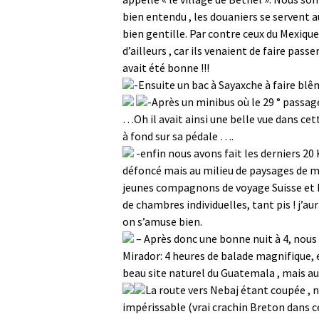
bien entendu , les douaniers se servent 
bien gentille. Par contre ceux du Mexique
d’ailleurs , car ils venaient de faire pass
avait été bonne !!!
-Ensuite un bac à Sayaxche à faire blê
-Après un minibus où le 29 ° passage
…Oh il avait ainsi une belle vue dans c
à fond sur sa pédale ….
-enfin nous avons fait les derniers 
défoncé mais au milieu de paysages de 
jeunes compagnons de voyage Suisse et
de chambres individuelles, tant pis ! j’au
on s’amuse bien.
– Après donc une bonne nuit à 4, nous
Mirador: 4 heures de balade magnifique, e
beau site naturel du Guatemala , mais a
La route vers Nebaj étant coupée , 
impérissable (vrai crachin Breton dans cet