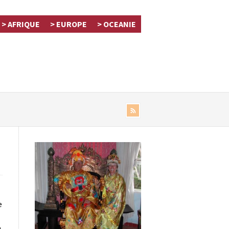
> AFRIQUE
> EUROPE
> OCEANIE
e
ù