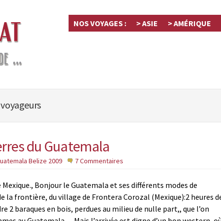
NOS VOYAGES :
> ASIE
> AMÉRIQUE
 voyageurs
Terres du Guatemala
uatemala Belize 2009
7 Commentaires
le Mexique., Bonjour le Guatemala et ses différents modes de
de la frontière, du village de Frontera Corozal (Mexique):2 heures d
re 2 baraques en bois, perdues au milieu de nulle part,, que l’on
sommes au Guatemala …Mais l’arrivée est digne d’un bon western, o