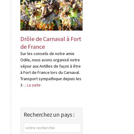
Drôle de Carnaval à Fort
Drôles « d’habi
de France
en Martinique
Sur les conseils de notre amie
Je rapporterais bien
Odile, nous avons organisé notre
bouteille de rhum, Pa
séjour aux Antilles de façon à être
problème, il suffit de 
à Fort de France lors du Carnaval.
quelques distilleries
Transport sympathique depuis les
en Martinique, ce ne
3
... La suite
distilleries, mais ,de
Recherchez un pays :
s