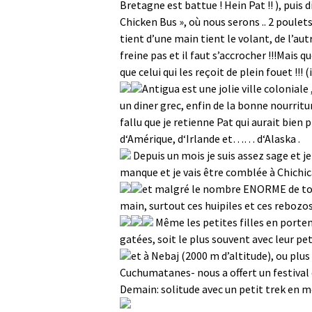
Bretagne est battue ! Hein Pat !! ), puis 
Chicken Bus », où nous serons .. 2 poulets
tient d’une main tient le volant, de l’autr
freine pas et il faut s’accrocher !!!Mais 
que celui qui les reçoit de plein fouet !!! 
Antigua est une jolie ville colonial
un diner grec, enfin de la bonne nourritur
fallu que je retienne Pat qui aurait bi
d‘Amérique, d‘Irlande et…… d‘Alaska .
Depuis un mois je suis assez sage et je
manque et je vais être comblée à Chich
et malgré le nombre ENORME de tour
main, surtout ces huipiles et ces rebozo
Même les petites filles en porte
gatées, soit le plus souvent avec leur pe
et à Nebaj (2000 m d’altitude), ou plus
Cuchumatanes- nous a offert un festival 
Demain: solitude avec un petit trek en 