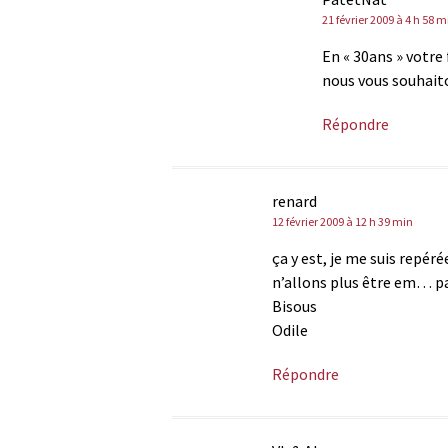
21 février 2009 à 4 h 58 m
En « 30ans » votr
nous vous souhait
Répondre
renard
12 février 2009 à 12 h 39 min
ça y est, je me suis repér
n’allons plus être em… par
Bisous
Odile
Répondre