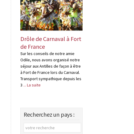
Drôle de Carnaval à Fort
Drôles « d’habi
de France
en Martinique
Sur les conseils de notre amie
Je rapporterais bien
Odile, nous avons organisé notre
bouteille de rhum, Pa
séjour aux Antilles de façon à être
problème, il suffit de 
à Fort de France lors du Carnaval.
quelques distilleries
Transport sympathique depuis les
en Martinique, ce ne
3
... La suite
distilleries, mais ,de
Recherchez un pays :