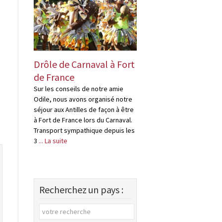
Drôle de Carnaval à Fort
Drôles « d’habi
de France
en Martinique
Sur les conseils de notre amie
Je rapporterais bien
Odile, nous avons organisé notre
bouteille de rhum, Pa
séjour aux Antilles de façon à être
problème, il suffit de 
à Fort de France lors du Carnaval.
quelques distilleries
Transport sympathique depuis les
en Martinique, ce ne
3
... La suite
distilleries, mais ,de
Recherchez un pays :