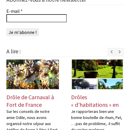
E-mail
*
A lire :
Next
Drôle de Carnaval à
Drôles
Fort de France
« d’habitations » en
Martinique
Sur les conseils de notre
Je rapporterais bien une
amie Odile, nous avons
bonne bouteille de rhum, Pat,
organisé notre séjour aux
….pas de problème, il suffit
Antilles de façon à être à Fort
de visiter quelques