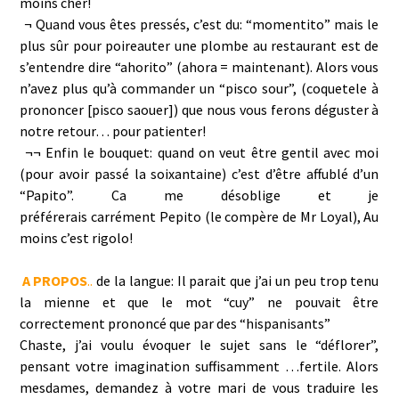
moins cher!
¬ Quand vous êtes pressés, c’est du: “momentito” mais le
plus sûr pour poireauter une plombe au restaurant est de
s’entendre dire “ahorito” (ahora = maintenant). Alors vous
n’avez plus qu’à commander un “pisco sour”, (coquetele à
prononcer [pisco saouer]) que nous vous ferons déguster à
notre retour… pour patienter!
¬¬ Enfin le bouquet: quand on veut être gentil avec moi
(pour avoir passé la soixantaine) c’est d’être affublé d’un
“Papito”. Ca me désoblige et je
préférerais carrément Pepito (le compère de Mr Loyal), Au
moins c’est rigolo!
A PROPOS
..
de la langue: Il parait que j’ai un peu trop tenu
la mienne et que le mot “cuy” ne pouvait être
correctement prononcé que par des “hispanisants”
Chaste, j’ai voulu évoquer le sujet sans le “déflorer”,
pensant votre imagination suffisamment …fertile. Alors
mesdames, demandez à votre mari de vous traduire les