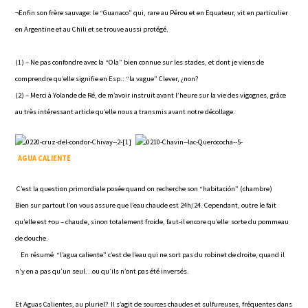
¬Enfin son frère sauvage: le “Guanaco” qui, rare au Pérou et en Equateur, vit en particulier
en Argentine et au Chili et se trouve aussi protégé.
(1) – Ne pas confondre avec la “Ola” bien connue sur les stades, et dont je viens de
comprendre qu’elle signifie en Esp.: “la vague” Clever, ¿non?
(2) – Merci à Yolande de Ré, de m’avoir instruit avant l’heure sur la vie des vigognes, grâce
au très intéressant article qu’elle nous a transmis avant notre décollage.
AGUA CALIENTE
C’est la question primordiale posée quand on recherche son “habitación” (chambre)
Bien sur partout l’on vous assure que l’eau chaude est 24h/24. Cependant, outre le fait
qu’elle est +ou – chaude, sinon totalement froide, faut-il encore qu’elle sorte du pommeau
de douche.
En résumé “l’agua caliente” c’est de l’eau qui ne sort pas du robinet de droite, quand il
n’y en a pas qu’un seul…ou qu’ils n’ont pas été inversés.
Et Aguas Calientes, au pluriel? Il s’agit de sources chaudes et sulfureuses, fréquentes dans