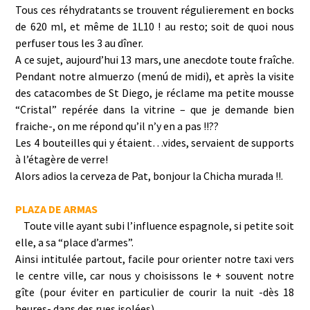
Tous ces réhydratants se trouvent régulierement en bocks
de 620 ml, et même de 1L10 ! au resto; soit de quoi nous
perfuser tous les 3 au dîner.
A ce sujet, aujourd’hui 13 mars, une anecdote toute fraîche.
Pendant notre almuerzo (menú de midi), et après la visite
des catacombes de St Diego, je réclame ma petite mousse
“Cristal” repérée dans la vitrine – que je demande bien
fraiche-, on me répond qu’il n’y en a pas !!??
Les 4 bouteilles qui y étaient…vides, servaient de supports
à l’étagère de verre!
Alors adios la cerveza de Pat, bonjour la Chicha murada !!.
PLAZA DE ARMAS
Toute ville ayant subi l’influence espagnole, si petite soit
elle, a sa “place d’armes”.
Ainsi intitulée partout, facile pour orienter notre taxi vers
le centre ville, car nous y choisissons le + souvent notre
gîte (pour éviter en particulier de courir la nuit -dès 18
heures- dans des rues isolées)