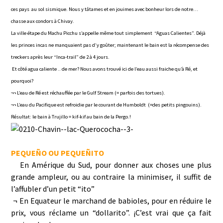
ces pays au sol sismique. Nous y tâtames et en jouimes avec bonheur lors de notre…
chasse aux condors à Chivay.
La ville étape du Machu Picchu s’appelle même tout simplement “Aguas Calientes”. Déjà
les princes incas ne manquaient pas d’y goûter; maintenant le bain est la récompense des
treckers après leur “Inca-trail” de 2 à 4 jours.
Et côté agua caliente .. de mer? Nous avons trouvé ici de l’eau aussi fraiche qu’à Ré, et
pourquoi?
¬¬ L’eau de Ré est réchauffée par le Gulf Stream (= parfois des tortues).
¬¬ L’eau du Pacifique est refroidie par le courant de Humboldt (=des petits pingouins).
Résultat: le bain à Trujillo = kif-kif au bain de la Pergo.!
PEQUEÑO OU PEQUEÑITO
En Amérique du Sud, pour donner aux choses une plus
grande ampleur, ou au contraire la minimiser, il suffit de
l’affubler d’un petit “ito”
¬ En Equateur le marchand de babioles, pour en réduire le
prix, vous réclame un “dollarito”. ¡C’est vrai que ça fait