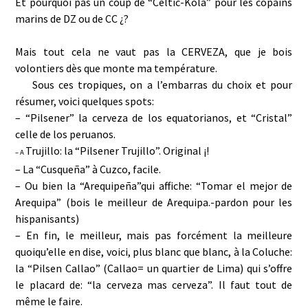
Et pourquoi pas un coup de “Celtic-Kola” pour les copains
marins de DZ ou de CC ¿?
Mais tout cela ne vaut pas la CERVEZA, que je bois
volontiers dès que monte ma température.
Sous ces tropiques, on a l’embarras du choix et pour
résumer, voici quelques spots:
– “Pilsener” la cerveza de los equatorianos, et “Cristal”
celle de los peruanos.
Trujillo: la “Pilsener Trujillo”. Original ¡!
– A
– La “Cusqueña” à Cuzco, facile.
– Ou bien la “Arequipeña”qui affiche: “Tomar el mejor de
Arequipa” (bois le meilleur de Arequipa.-pardon pour les
hispanisants)
– En fin, le meilleur, mais pas forcément la meilleure
quoiqu’elle en dise, voici, plus blanc que blanc, à la Coluche:
la “Pilsen Callao” (Callao= un quartier de Lima) qui s’offre
le placard de: “la cerveza mas cerveza”. Il faut tout de
même le faire.