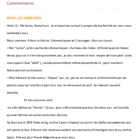
Commentaires
NOUS, LES CAMELIDES.
Hola! (1). Me llama, llama!(sic). Je m'exprime surtout à propos de ma famille car vous nous
confondez tous.
Nous sommes 4 dans la fratrie: 2 domestiques et 2 sauvages. Alors au travail:
¬ Moi "Lama", je fais partie des domestiques; chameau des Indes (d'Amérique) et cheval
de ces pays où il n'existe quasiment pas, je sers vraiment à tout: moyen de transport (avec
mon copain l’âne "bâté"), viande comestible et même descente de lit (post mortem).
Notre poil est multicolore.
¬ Mon frère est le très connu “ Alpaca” qui, lui, passe son temps à se faire tondre par les
patrons pour qu’une fois à poil (lui), eux se retrouvent en pull. Sa robe est souvent
blanche.
Et nos cousines sont:
¬La très bêcheuse “Vicuña” (2) qui, pour n’être tondue que tous les deux ans, ne travaille
qu’avec Hèrmes et autres couturiers de luxe.
Sa fourrure (à 2000 Soles le kg, contre 2 pour l’alpaca) va couvrir les belles européennes qui
ont perdu la leur. Elle est très reconnaissable à son poil exclusif chataîgne clair et au ventre
blanc. Elle est plus fine et élégante que nous tous.