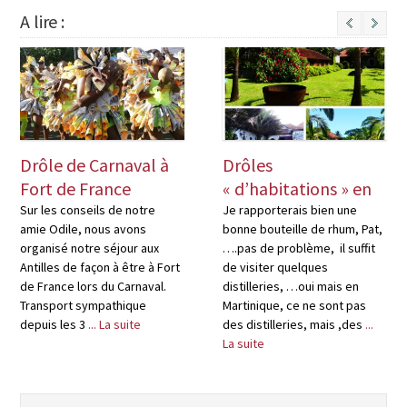
A lire :
Next
Drôle de Carnaval à
Drôles
Fort de France
« d’habitations » en
Martinique
Sur les conseils de notre
Je rapporterais bien une
amie Odile, nous avons
bonne bouteille de rhum, Pat,
organisé notre séjour aux
….pas de problème, il suffit
Antilles de façon à être à Fort
de visiter quelques
de France lors du Carnaval.
distilleries, …oui mais en
Transport sympathique
Martinique, ce ne sont pas
depuis les 3
... La suite
des distilleries, mais ,des
...
La suite