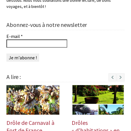
dessous. Nous vous souhaitons une bonne lecture, de bons
voyages, et à bientôt !
Abonnez-vous à notre newsletter
E-mail
*
A lire :
Next
Drôle de Carnaval à
Drôles
Fort de France
« d’habitations » en