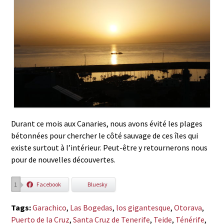
Durant ce mois aux Canaries, nous avons évité les plages
bétonnées pour chercher le côté sauvage de ces îles qui
existe surtout à l’intérieur. Peut-être y retournerons nous
pour de nouvelles découvertes.
1
Facebook
Bluesky
Tags:
Garachico
,
Las Bogedas
,
los gigantesque
,
Otorava
,
Puerto de la Cruz
,
Santa Cruz de Tenerife
,
Teide
,
Ténérife
,