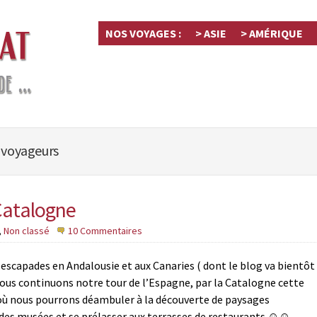
NOS VOYAGES :
> ASIE
> AMÉRIQUE
 voyageurs
Catalogne
,
Non classé
10 Commentaires
escapades en Andalousie et aux Canaries ( dont le blog va bientôt
e nous continuons notre tour de l’Espagne, par la Catalogne cette
où nous pourrons déambuler à la découverte de paysages
 des musées et se prélasser aux terrasses de restaurants ☺☺