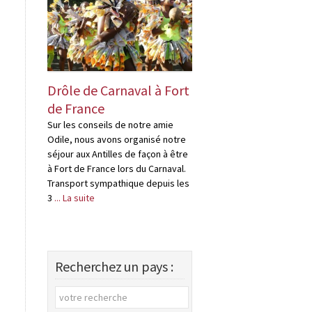
Drôle de Carnaval à Fort
Drôles « d’habi
de France
en Martinique
Sur les conseils de notre amie
Je rapporterais bien
Odile, nous avons organisé notre
bouteille de rhum, Pa
séjour aux Antilles de façon à être
problème, il suffit de 
à Fort de France lors du Carnaval.
quelques distilleries
Transport sympathique depuis les
en Martinique, ce ne
3
... La suite
distilleries, mais ,de
Recherchez un pays :