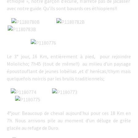
ethiopie », notre garçon d’écurie, n’arrête pas de jacasser
avec notre guide. Qu’ils sont bavards ces éthiopiens!!
Le 3° jour, 16 Km, entièrement à pied, pour rejoindre
Mololicho; 7h45 (tout de même!!) au milieu d’un paysage
époustouflant de jeunes lobélias ,et d’ herécas/thym mais
quelquefois noircis par les brulis traditionnels;
4°jour: Beaucoup de cheval aujourd’hui pour ces 18 Km en
7h. Nous arrivons pile au moment d’un déluge de grêle
glacée au refuge de Duro.