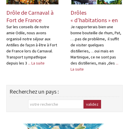
Drôle de Carnaval à
Drôles
Fort de France
« d’habitations » en
Martinique
Sur les conseils de notre
Je rapporterais bien une
amie Odile, nous avons
bonne bouteille de rhum, Pat,
organisé notre séjour aux
….pas de problème, il suffit
Antilles de façon à être à Fort
de visiter quelques
de France lors du Carnaval.
distilleries, …oui mais en
Transport sympathique
Martinique, ce ne sont pas
depuis les 3
... La suite
des distilleries, mais ,des
...
La suite
Recherchez un pays :