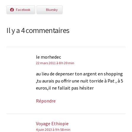
Facebook
Bluesky
Il y a 4 commentaires
le morhedec
22 mars 2011 à 8 h 20 min
au lieu de depenser ton argent en shopping
,tu aurais pu offrir une nuit torride à Pat , à 5
euros,il ne fallait pas hésiter
Répondre
Voyage Ethiopie
4 juin 2013 à 9 h 58 min