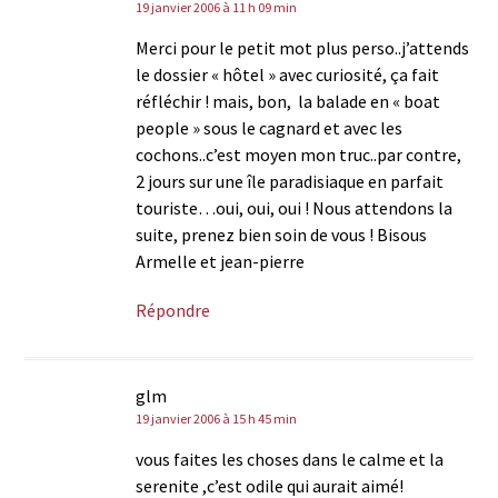
19 janvier 2006 à 11 h 09 min
Merci pour le petit mot plus perso..j’attends
le dossier « hôtel » avec curiosité, ça fait
réfléchir ! mais, bon, la balade en « boat
people » sous le cagnard et avec les
cochons..c’est moyen mon truc..par contre,
2 jours sur une île paradisiaque en parfait
touriste…oui, oui, oui ! Nous attendons la
suite, prenez bien soin de vous ! Bisous
Armelle et jean-pierre
Répondre
glm
19 janvier 2006 à 15 h 45 min
vous faites les choses dans le calme et la
serenite ,c’est odile qui aurait aimé!