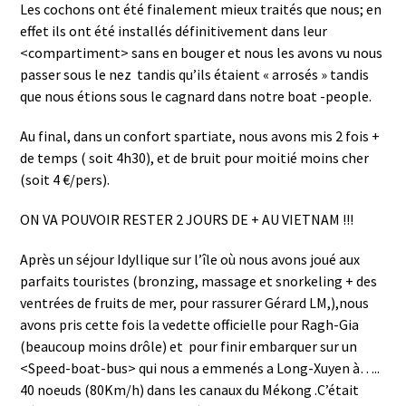
Les cochons ont été finalement mieux traités que nous; en
effet ils ont été installés définitivement dans leur
<compartiment> sans en bouger et nous les avons vu nous
passer sous le nez tandis qu’ils étaient « arrosés » tandis
que nous étions sous le cagnard dans notre boat -people.
Au final, dans un confort spartiate, nous avons mis 2 fois +
de temps ( soit 4h30), et de bruit pour moitié moins cher
(soit 4 €/pers).
ON VA POUVOIR RESTER 2 JOURS DE + AU VIETNAM !!!
Après un séjour Idyllique sur l’île où nous avons joué aux
parfaits touristes (bronzing, massage et snorkeling + des
ventrées de fruits de mer, pour rassurer Gérard LM,),nous
avons pris cette fois la vedette officielle pour Ragh-Gia
(beaucoup moins drôle) et pour finir embarquer sur un
<Speed-boat-bus> qui nous a emmenés a Long-Xuyen à…..
40 noeuds (80Km/h) dans les canaux du Mékong .C’était