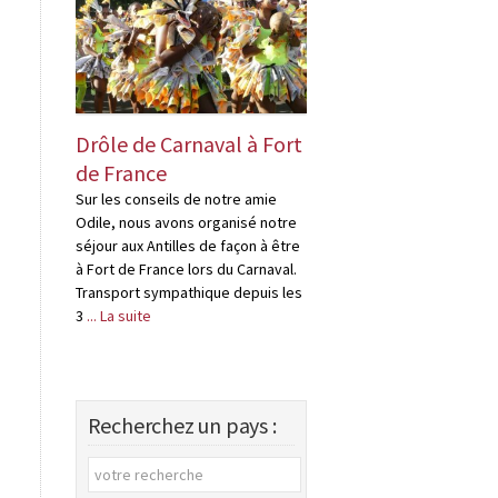
Drôle de Carnaval à Fort
Drôles « d’habi
de France
en Martinique
Sur les conseils de notre amie
Je rapporterais bien
Odile, nous avons organisé notre
bouteille de rhum, Pa
séjour aux Antilles de façon à être
problème, il suffit de 
à Fort de France lors du Carnaval.
quelques distilleries
Transport sympathique depuis les
en Martinique, ce ne
3
... La suite
distilleries, mais ,de
Recherchez un pays :