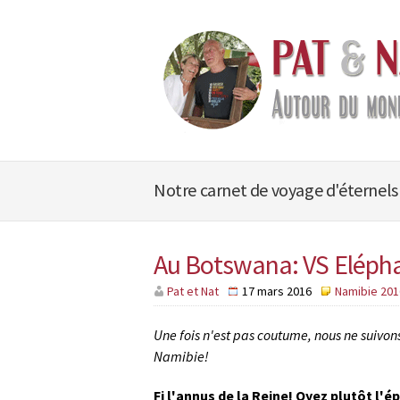
Notre carnet de voyage d'éternels
Au Botswana: VS Elépha
Pat et Nat
17 mars 2016
Namibie 201
Une fois n'est pas coutume, nous ne suivons
Namibie!
Fi l'annus de la Reine! Oyez plutôt l'é