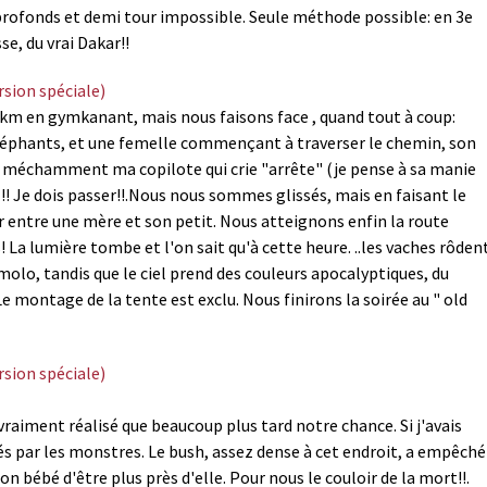
 profonds et demi tour impossible. Seule méthode possible: en 3e
e, du vrai Dakar!!
 km en gymkanant, mais nous faisons face , quand tout à coup:
léphants, et une femelle commençant à traverser le chemin, son
t méchamment ma copilote qui crie "arrête" (je pense à sa manie
" !! Je dois passer!!.Nous nous sommes glissés, mais en faisant le
 entre une mère et son petit. Nous atteignons enfin la route
 La lumière tombe et l'on sait qu'à cette heure. ..les vaches rôden
molo, tandis que le ciel prend des couleurs apocalyptiques, du
 montage de la tente est exclu. Nous finirons la soirée au " old
 vraiment réalisé que beaucoup plus tard notre chance. Si j'avais
s par les monstres. Le bush, assez dense à cet endroit, a empêché
n bébé d'être plus près d'elle. Pour nous le couloir de la mort!!.