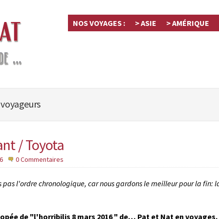
NOS VOYAGES :
> ASIE
> AMÉRIQUE
 voyageurs
nt / Toyota
6
0 Commentaires
 pas l'ordre chronologique, car nous gardons le meilleur pour la fin: l
popée de "l'horribilis 8 mars 2016 " de… Pat et Nat en voyages.