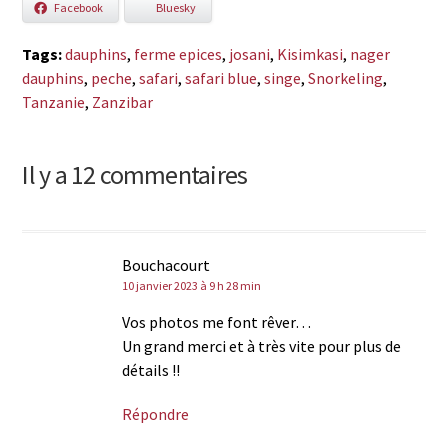
Facebook
Bluesky
Tags:
dauphins
,
ferme epices
,
josani
,
Kisimkasi
,
nager
dauphins
,
peche
,
safari
,
safari blue
,
singe
,
Snorkeling
,
Tanzanie
,
Zanzibar
Il y a 12 commentaires
Bouchacourt
10 janvier 2023 à 9 h 28 min
Vos photos me font rêver…
Un grand merci et à très vite pour plus de
détails !!
Répondre