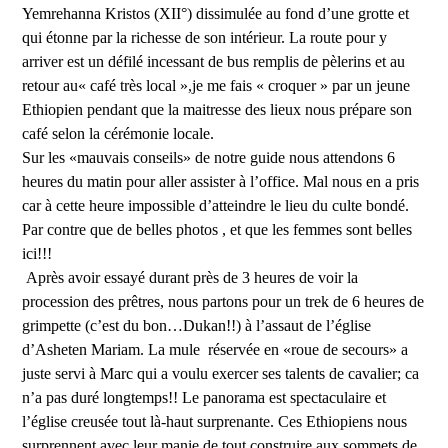
Yemrehanna Kristos (XII°) dissimulée au fond d’une grotte et
qui étonne par la richesse de son intérieur. La route pour y
arriver est un défilé incessant de bus remplis de pèlerins et au
retour au« café très local »,je me fais « croquer » par un jeune
Ethiopien pendant que la maitresse des lieux nous prépare son
café selon la cérémonie locale.
Sur les «mauvais conseils» de notre guide nous attendons 6
heures du matin pour aller assister à l’office. Mal nous en a pris
car à cette heure impossible d’atteindre le lieu du culte bondé.
Par contre que de belles photos , et que les femmes sont belles
ici!!!
Après avoir essayé durant près de 3 heures de voir la
procession des prêtres, nous partons pour un trek de 6 heures de
grimpette (c’est du bon…Dukan!!) à l’assaut de l’église
d’Asheten Mariam. La mule
réservée en «roue de secours» a
juste servi à Marc qui a voulu exercer ses talents de cavalier; ca
n’a pas duré longtemps!! Le panorama est spectaculaire et
l’église creusée tout là-haut surprenante. Ces Ethiopiens nous
surprennent avec leur manie de tout construire aux sommets de