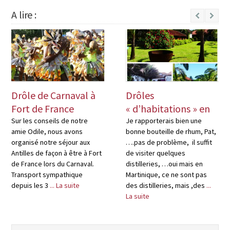
A lire :
Next
Drôle de Carnaval à
Drôles
Fort de France
« d’habitations » en
Martinique
Sur les conseils de notre
Je rapporterais bien une
amie Odile, nous avons
bonne bouteille de rhum, Pat,
organisé notre séjour aux
….pas de problème, il suffit
Antilles de façon à être à Fort
de visiter quelques
de France lors du Carnaval.
distilleries, …oui mais en
Transport sympathique
Martinique, ce ne sont pas
depuis les 3
... La suite
des distilleries, mais ,des
...
La suite