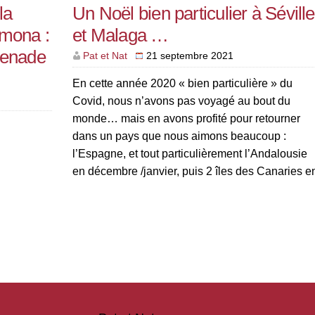
la
Un Noël bien particulier à Séville
rmona :
et Malaga …
renade
Pat et Nat
21 septembre 2021
En cette année 2020 « bien particulière » du
Covid, nous n’avons pas voyagé au bout du
monde… mais en avons profité pour retourner
dans un pays que nous aimons beaucoup :
l’Espagne, et tout particulièrement l’Andalousie
en décembre /janvier, puis 2 îles des Canaries e
mars. Exceptionnellement ce n’est pas sous la
forme d’un blog que […]