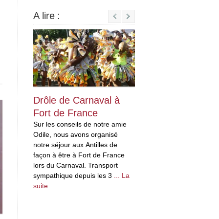
A lire :
Next
Drôle de Carnaval à
Drôles « d’habi
Fort de France
en Martinique
Sur les conseils de notre amie
Je rapporterais bie
Odile, nous avons organisé
bouteille de rhum, P
notre séjour aux Antilles de
problème, il suffit de
façon à être à Fort de France
quelques distillerie
lors du Carnaval. Transport
en Martinique, ce n
sympathique depuis les 3
... La
des distilleries, mai
suite
suite