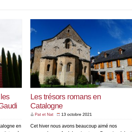
[…]
les
Les trésors romans en
 Gaudi
Catalogne
Pat et Nat
13 octobre 2021
talogne en
Cet hiver nous avons beaucoup aimé nos