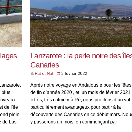
plages
Lanzarote : la perle noire des île
Canaries
Pat et Nat
3 février 2022
 Lanzarote,
Après notre voyage en Andalousie pour les fêtes
a plus
de fin d’année 2020 , et un mois de février 2021
nouveaux
« très, très calme » à Ré, nous profitons d’un vol
 de l’île
particulièrement avantageux pour partir à la
end plein
découverte des Canaries en ce début mars. Nou
te de Las
y passerons un mois, en commençant par
l’étonnante île volcanique de Lanzarote .Téguise