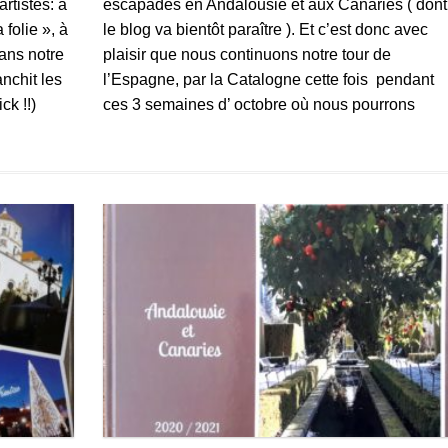
rtistes: à
escapades en Andalousie et aux Canaries ( dont
folie », à
le blog va bientôt paraître ). Et c’est donc avec
Dans notre
plaisir que nous continuons notre tour de
nchit les
l’Espagne, par la Catalogne cette fois pendant
ck !!)
ces 3 semaines d’ octobre où nous pourrons
déambuler à la découverte de paysages
montagneux ( […]