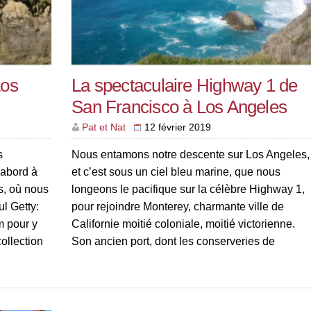
Los
La spectaculaire Highway 1 de
San Francisco à Los Angeles
Pat et Nat
12 février 2019
s
Nous entamons notre descente sur Los Angeles,
d’abord à
et c’est sous un ciel bleu marine, que nous
s, où nous
longeons le pacifique sur la célèbre Highway 1,
ul Getty:
pour rejoindre Monterey, charmante ville de
m pour y
Californie moitié coloniale, moitié victorienne.
ollection
Son ancien port, dont les conserveries de
collection
sardines ont été transformées en un quartier
e […]
touristique, est connu pour son aquarium […]