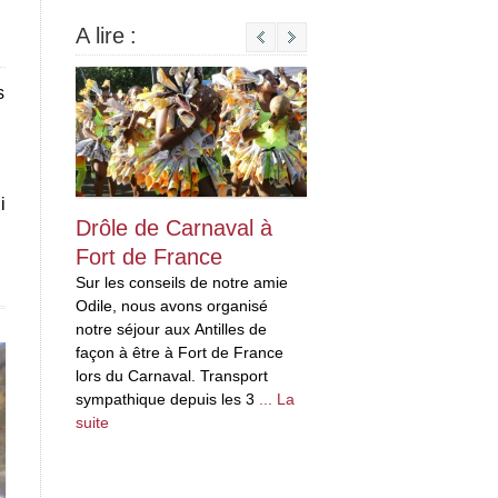
A lire :
Next
s
i
Drôle de Carnaval à
Drôles « d’habi
Fort de France
en Martinique
Sur les conseils de notre amie
Je rapporterais bie
Odile, nous avons organisé
bouteille de rhum, P
notre séjour aux Antilles de
problème, il suffit de
façon à être à Fort de France
quelques distillerie
lors du Carnaval. Transport
en Martinique, ce n
sympathique depuis les 3
... La
des distilleries, mai
suite
suite