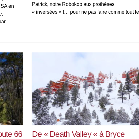
Patrick, notre Robokop aux prothèses
 USA en
« inversées » !… pour ne pas faire comme tout l
e,
monde !! 🙂 Nous arrivons à La Nouvelle Orléan
par
en plein «Mardi […]
e l’US
de la […]
oute 66
De « Death Valley « à Bryce