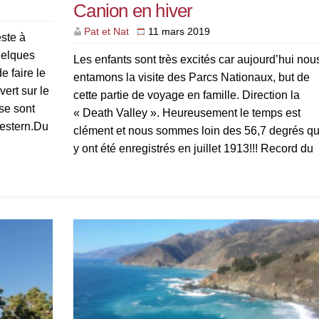
Canion en hiver
Pat et Nat
11 mars 2019
este à
uelques
Les enfants sont très excités car aujourd’hui nou
 faire le
entamons la visite des Parcs Nationaux, but de
ert sur le
cette partie de voyage en famille. Direction la
se sont
« Death Valley ». Heureusement le temps est
 western.Du
clément et nous sommes loin des 56,7 degrés qu
y ont été enregistrés en juillet 1913!!! Record du
monde de température sur terre! Et un […]