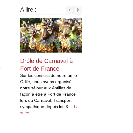
A lire :
n
Next
s
Drôle de Carnaval à
Drôles « d’habi
Fort de France
en Martinique
Sur les conseils de notre amie
Je rapporterais bie
Odile, nous avons organisé
bouteille de rhum, P
notre séjour aux Antilles de
problème, il suffit de
façon à être à Fort de France
quelques distillerie
lors du Carnaval. Transport
en Martinique, ce n
sympathique depuis les 3
... La
des distilleries, mai
suite
suite