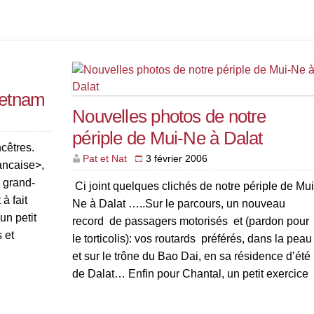
(invention locale pour amuser le touriste) cette
ville […]
ietnam
Nouvelles photos de notre
périple de Mui-Ne à Dalat
ncêtres.
Pat et Nat
3 février 2006
rancaise>,
s grand-
Ci joint quelques clichés de notre périple de Mui
à fait
Ne à Dalat …..Sur le parcours, un nouveau
un petit
record de passagers motorisés et (pardon pour
 et
le torticolis): vos routards préférés, dans la peau
[…]
et sur le trône du Bao Dai, en sa résidence d’été
de Dalat… Enfin pour Chantal, un petit exercice
de maths : 1 euro = […]