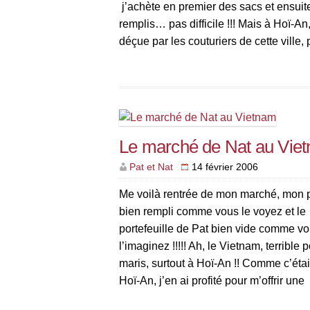
j’achète en premier des sacs et ensuite
remplis… pas difficile !!! Mais à Hoï-An,
déçue par les couturiers de cette ville, 
connue pour cette […]
Le marché de Nat au Vie
Pat et Nat
14 février 2006
Me voilà rentrée de mon marché, mon 
bien rempli comme vous le voyez et le
portefeuille de Pat bien vide comme v
l’imaginez !!!!! Ah, le Vietnam, terrible 
maris, surtout à Hoï-An !! Comme c’était
Hoï-An, j’en ai profité pour m’offrir un
manucure > …. 40.000 dongs pour […]