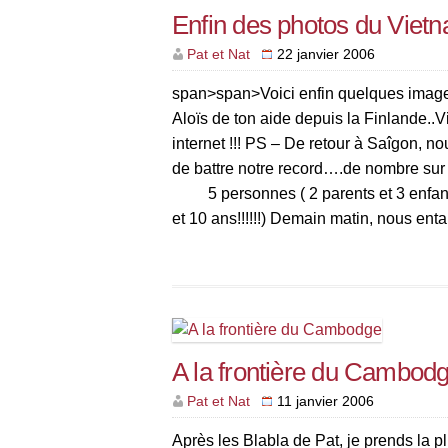
Enfin des photos du Viet
Pat et Nat
22 janvier 2006
span>span>Voici enfin quelques ima
Aloïs de ton aide depuis la Finlande..V
internet !!! PS – De retour à Saîgon, n
de battre notre record….de nombre sur
5 personnes ( 2 parents et 3 enfant
et 10 ans!!!!!!) Demain matin, nous en
notre remontée vers le nord. A bientô
A la frontière du Cambod
Pat et Nat
11 janvier 2006
Après les Blabla de Pat, je prends la 