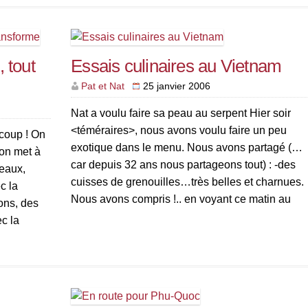
 tout
Essais culinaires au Vietnam
Pat et Nat
25 janvier 2006
Nat a voulu faire sa peau au serpent Hier soir
<téméraires>, nous avons voulu faire un peu
coup ! On
exotique dans le menu. Nous avons partagé (…
’on met à
car depuis 32 ans nous partageons tout) : -des
teaux,
cuisses de grenouilles…très belles et charnues.
c la
Nous avons compris !.. en voyant ce matin au
tons, des
marché les très gros crapauds à vendre!! […]
c la
ez […]