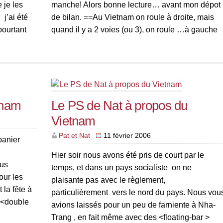
 je les
manche! Alors bonne lecture… avant mon dépot
 j’ai été
de bilan. ==Au Vietnam on roule à droite, mais
pourtant
quand il y a 2 voies (ou 3), on roule …à gauche
de la droite, et l’on […]
tnam
Le PS de Nat à propos du
Vietnam
Pat et Nat
11 février 2006
panier
Hier soir nous avons été pris de court par le
ous
temps, et dans un pays socialiste on ne
pour les
plaisante pas avec le règlement,
 la fête à
particulièrement vers le nord du pays. Nous vou
e <double
avions laissés pour un peu de farniente à Nha-
Trang , en fait même avec des <floating-bar >