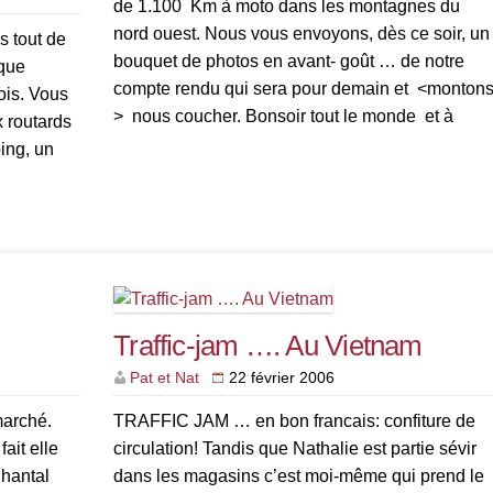
de 1.100 Km à moto dans les montagnes du
nord ouest. Nous vous envoyons, dès ce soir, u
s tout de
bouquet de photos en avant- goût … de notre
 que
compte rendu qui sera pour demain et <monton
ois. Vous
> nous coucher. Bonsoir tout le monde et à
 routards
demain ( pour […]
ing, un
es
Traffic-jam …. Au Vietnam
Pat et Nat
22 février 2006
marché.
TRAFFIC JAM … en bon francais: confiture de
fait elle
circulation! Tandis que Nathalie est partie sévir
Chantal
dans les magasins c’est moi-même qui prend le