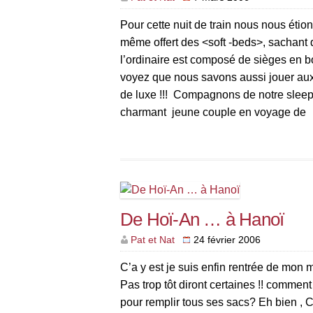
Pour cette nuit de train nous nous étion
même offert des <soft -beds>, sachant
l’ordinaire est composé de sièges en b
voyez que nous savons aussi jouer aux
de luxe !!! Compagnons de notre sleep
charmant jeune couple en voyage de
noces..comme nous!. ( mon dieu que l
Vietnamiens […]
De Hoï-An … à Hanoï
Pat et Nat
24 février 2006
C’a y est je suis enfin rentrée de mon 
Pas trop tôt diront certaines !! comment 
pour remplir tous ses sacs? Eh bien , 