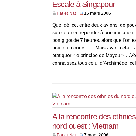
Escale à Singapour
Pat et Nat
15 mars 2006
Quel délice, entre deux avions, de pouvo
son courrier, répondre à une invitation
bon gigot de 7 heures, alors que l’on es
bout du monde…… Mais avant cela il a 
pratiquer <le principe de Mayeul> …V
connaissez tous celui d’Archimède, celu
mis au point par notre N°3, […]
A la rencontre des ethnies
nord ouest : Vietnam
Pat et Nat
7 mars 2006