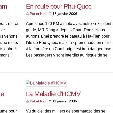
nam
En route pour Phu-Quoc
Pat et Nat
18 janvier 2006
ges… merci
Après nos 120 KM à moto avec notre <excellent
ive
guide, MR Dung > depuis Chau-Doc : -Nous
ous venons
aurions aimé prendre le bateau à Ha-Tien pour
 une moto:
l’ile de Phu-Quoc, mais la <promenade en mer>
s entre 5
à la frontière du Cambodge est trop dangereuse.
tamons
Les passagers y sont interdits au risque de se
t […]
faire attaquer et rançonner par […]
ge
La Maladie d’HCMV
Pat et Nat
11 janvier 2006
plume pour
Vu du ciel des milliers de spermatozoïdes se