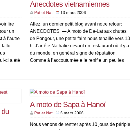
Anecdotes vietnamiennes
Pat et Nat
13 mars 2006
ir lire
Allez, un dernier petit blog avant notre retour:
 pour un
ANECDOTES. — A moto de Da-Lat aux chutes
t à l’autre
de Pongour, une petite faim nous tenaille vers 1
fallu
h. J’arrête Nathalie devant un restaurant où il y a
ous
du monde, en général signe de réputation.
i-ci a été
Comme à l’accoutumée elle renifle un peu les
plats des convives présents et, […]
A moto de Sapa à Hanoï
 du
Pat et Nat
6 mars 2006
Nous venons de rentrer après 10 jours de péripl