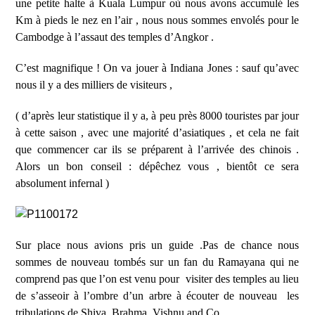
une petite halte à Kuala Lumpur où nous avons accumulé les
Km à pieds le nez en l
’
air , nous nous sommes envolés pour le
Cambodge à l
’
assaut des temples d
’
Angkor .
C
’
est magnifique ! On va jouer à Indiana Jones : sauf qu
’
avec
nous il y a des milliers de visiteurs ,
( d
’
après leur statistique il y a, à peu près 8000 touristes par jour
à cette saison , avec une majorité d
’
asiatiques , et cela ne fait
que commencer car ils se préparent à l
’
arrivée des chinois .
Alors un bon conseil : dépêchez vous , bientôt ce sera
absolument infernal )
Sur place nous avions pris un guide .Pas de chance nous
sommes de nouveau tombés sur un fan du Ramayana qui ne
comprend pas que l
’
on est venu pour
visiter des temples au lieu
de s
’
asseoir à l
’
ombre d
’
un arbre à écouter de nouveau
les
tribulations de Shiva, Brahma, Vishnu and Co …