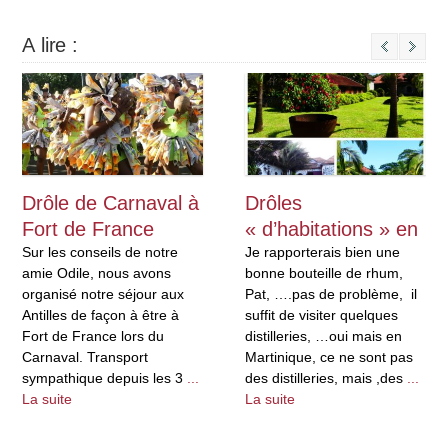
A lire :
Next
Drôle de Carnaval à
Drôles
Fort de France
« d’habitations » en
Sur les conseils de notre
Martinique
Je rapporterais bien une
amie Odile, nous avons
bonne bouteille de rhum,
organisé notre séjour aux
Pat, ….pas de problème, il
Antilles de façon à être à
suffit de visiter quelques
Fort de France lors du
distilleries, …oui mais en
Carnaval. Transport
Martinique, ce ne sont pas
sympathique depuis les 3
...
des distilleries, mais ,des
...
La suite
La suite