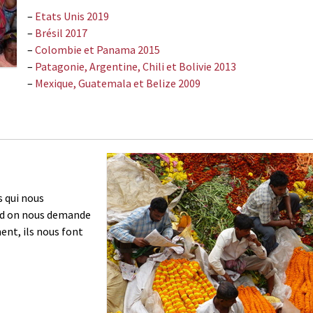
–
Etats Unis 2019
–
Brésil 2017
–
Colombie et Panama 2015
–
Patagonie, Argentine, Chili et Bolivie 2013
–
Mexique, Guatemala et Belize 2009
s qui nous
nd on nous demande
ent, ils nous font