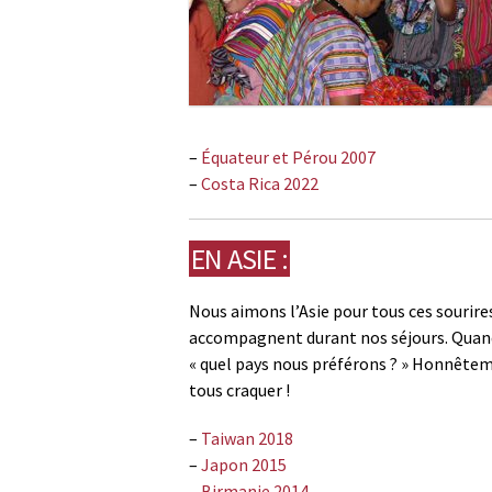
–
Équateur et Pérou 2007
–
Costa Rica 2022
EN ASIE :
Nous aimons l’Asie pour tous ces sourire
accompagnent durant nos séjours. Qua
« quel pays nous préférons ? » Honnêtem
tous craquer !
–
Taiwan 2018
–
Japon 2015
–
Birmanie 2014