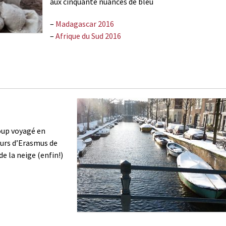
aux cinquante nuances de bleu
–
Madagascar 2016
–
Afrique du Sud 2016
oup voyagé en
ours d’Erasmus de
de la neige (enfin!)